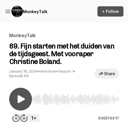
+ Follow
MonkeyTalk
MonkeyTalk
69. Fijn starten met het duiden van
de tijdsgeest. Met vooraper
Christine Boland.
January 19, 2024
•
Irene Koel
•
Season 1
•
Share
Episode 69
Use Left/Right to seek, Home/End to jump to st
0:00
|
1:03:17